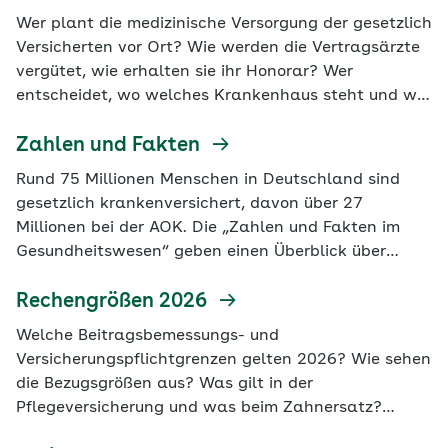
Gesundheitspolitik berichten, sind auf dieser Seite
Wer plant die medizinische Versorgung der gesetzlich
verzeichnet.
Versicherten vor Ort? Wie werden die Vertragsärzte
vergütet, wie erhalten sie ihr Honorar? Wer
entscheidet, wo welches Krankenhaus steht und wie
umfangreich dessen Versorgungsspektrum ist? Und
wie kommen überhaupt die Beitragsgelder von
Zahlen und Fakten
Arbeitgebern und Versicherten zu den Ärzten,
Rund 75 Millionen Menschen in Deutschland sind
Kliniken, Hilfsmittelanbietern, Physiotherapeuten
gesetzlich krankenversichert, davon über 27
und Apothekern? Die Hintergründe erklären, wie
Millionen bei der AOK. Die „Zahlen und Fakten im
einzelne wichtige Bereiche der gesetzlichen
Gesundheitswesen“ geben einen Überblick über
Krankenversicherung (GKV) aufgebaut sind und wie
Leistungen, Ausgaben, Versorgungsstrukturen und
sie grundsätzlich funktionieren - mit aktuellen Daten
weitere Bereiche in der gesetzlichen
Rechengrößen 2026
und Fakten.
Krankenversicherung.
Welche Beitragsbemessungs- und
Versicherungspflichtgrenzen gelten 2026? Wie sehen
die Bezugsgrößen aus? Was gilt in der
Pflegeversicherung und was beim Zahnersatz?
Welche Regelungen sind bei der studentischen