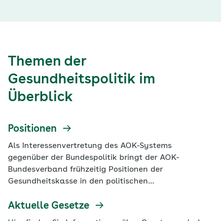
Themen der
Gesundheitspolitik im
Überblick
Positionen
Als Interessenvertretung des AOK-Systems
gegenüber der Bundespolitik bringt der AOK-
Bundesverband frühzeitig Positionen der
Gesundheitskasse in den politischen
Entscheidungsprozess ein. Dazu zählen
themenspezifische Papiere zu gesundheitspolitischen
Aktuelle Gesetze
Einzelfragen sowie gesundheitspolitische