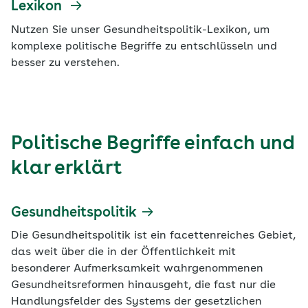
Krankenversicherung oder bei den Zuzahlungen zu
Lexikon
beachten? In der Übersicht „Von A(rzneimittel) bis
Nutzen Sie unser Gesundheitspolitik-Lexikon, um
Z(uzahlung)“ sind die Rechengrößen für 2026 in der
komplexe politische Begriffe zu entschlüsseln und
gesetzlichen Kranken- und sozialen
besser zu verstehen.
Pflegeversicherung zusammengefasst.
Politische Begriffe einfach und
klar erklärt
Gesundheitspolitik
Die Gesundheitspolitik ist ein facettenreiches Gebiet,
das weit über die in der Öffentlichkeit mit
besonderer Aufmerksamkeit wahrgenommenen
Gesundheitsreformen hinausgeht, die fast nur die
Handlungsfelder des Systems der gesetzlichen