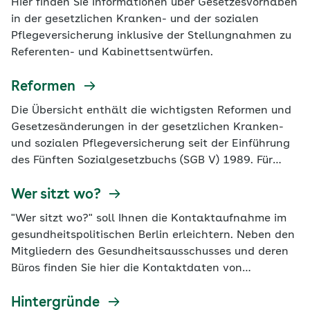
Hier finden Sie Informationen über Gesetzesvorhaben
Grundsatzpapiere.
in der gesetzlichen Kranken- und der sozialen
Pflegeversicherung inklusive der Stellungnahmen zu
Referenten- und Kabinettsentwürfen.
Reformen
Die Übersicht enthält die wichtigsten Reformen und
Gesetzesänderungen in der gesetzlichen Kranken-
und sozialen Pflegeversicherung seit der Einführung
des Fünften Sozialgesetzbuchs (SGB V) 1989. Für
jedes Gesetz sind die jeweiligen Auswirkungen auf
Versicherte und Patienten, Vertragsärzte,
Wer sitzt wo?
Krankenhäuser, ambulante und stationäre
"Wer sitzt wo?" soll Ihnen die Kontaktaufnahme im
Pflegeeinrichtungen, die Krankenkassen und auf die
gesundheitspolitischen Berlin erleichtern. Neben den
Finanzierung aufgeführt.
Mitgliedern des Gesundheitsausschusses und deren
Büros finden Sie hier die Kontaktdaten von
Verbänden, Behörden und Institutionen. Auch
Journalistinnen und Journalisten, die über
Hintergründe