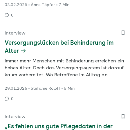
03.02.2026
Änne Töpfer
7 Min
Altersmedizinerin Dr. Christiane von Rothkirch leitet
in Bremen als ärztliche Geschäftsführerin den
0
bundesweit größten Anbieter für mobile
geriatrische…
Interview
Versorgungslücken bei Behinderung im
Alter
Immer mehr Menschen mit Behinderung erreichen ein
hohes Alter. Doch das Versorgungssystem ist darauf
kaum vorbereitet. Wo Betroffene im Alltag an
Grenzen stoßen und welche Strukturen fehlen,
29.01.2026
Stefanie Roloff
5 Min
erläutert Wolf-Dietrich Trenner vom Arbeitskreis
Down-Syndrom.
0
Interview
„Es fehlen uns gute Pflegedaten in der