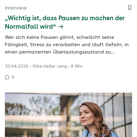
Interview
„Wichtig ist, dass Pausen zu machen der
Normalfall wird“
Wer sich keine Pausen gönnt, schwächt seine
Fähigkeit, Stress zu verarbeiten und läuft Gefahr, in
einen permanenten Überlastungszustand zu
geraten. Welche Vorgänge im Gehirn ablaufen,
30.04.2026
Silke Heller-Jung
8 Min
erläutert Prof. Dr. Arno Villringer, Direktor der
Abteilung Neurologie am Max-Planck-Institut für
0
Kognitions- und Neurowissenschaften in Leipzig.