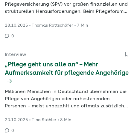
Pflegeversicherung (SPV) vor großen finanziellen und
strukturellen Herausforderungen. Beim Pflegeforum
2025 der AOK Bayern diskutierten Expertinnen und
28.10.2025
Thomas Rottschäfer
7 Min
Experten mit der Pflegebevollmächtigten der
Bundesregierung über zukunftsfähige Konzepte. Das
0
Motto: „Lokal. Menschlich. Digital.“
Interview
„Pflege geht uns alle an“ – Mehr
Aufmerksamkeit für pflegende Angehörige
Millionen Menschen in Deutschland übernehmen die
Pflege von Angehörigen oder nahestehenden
Personen – meist unbezahlt und oftmals zusätzlich
zu ihrer Erwerbstätigkeit. Eine Studie auf Basis des
23.10.2025
Tina Stähler
8 Min
Sozio-oekonomischen Panels macht deutlich: Ohne
diese Angehörigenpflege wäre das deutsche
0