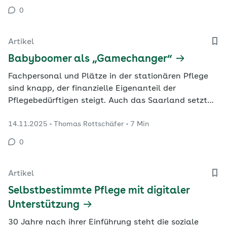
und Bewohner beziehungsweise ihre Angehörigen
0
müssen von der Anmietung der Wohnung über die
Beauftragung eines…
Artikel
Babyboomer als „Gamechanger“
Fachpersonal und Plätze in der stationären Pflege
sind knapp, der finanzielle Eigenanteil der
Pflegebedürftigen steigt. Auch das Saarland setzt
deshalb auf vernetzte Prävention, um
14.11.2025
Thomas Rottschäfer
7 Min
Pflegebedürftigkeit zu vermeiden oder
hinauszuzögern. Auf der Veranstaltung „AOK im
0
Dialog“ der AOK Rheinland-Pfalz/Saarland
diskutierten Beteiligte in Saarbrücken über…
Artikel
Selbstbestimmte Pflege mit digitaler
Unterstützung
30 Jahre nach ihrer Einführung steht die soziale