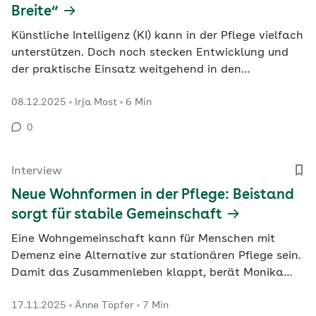
Breite“
Künstliche Intelligenz (KI) kann in der Pflege vielfach
unterstützen. Doch noch stecken Entwicklung und
der praktische Einsatz weitgehend in den
Kinderschuhen. Pflegewissenschaftlerin Dr. Kathrin
08.12.2025
Irja Most
6 Min
Seibert erklärt im Interview mit G+G, wo genau es
hakt.
0
Interview
Neue Wohnformen in der Pflege: Beistand
sorgt für stabile Gemeinschaft
Eine Wohngemeinschaft kann für Menschen mit
Demenz eine Alternative zur stationären Pflege sein.
Damit das Zusammenleben klappt, berät Monika
Schneider von der „Wohnkonzepte Schneider gGmbH“
17.11.2025
Änne Töpfer
7 Min
solche Gemeinschaften. Denn die Bewohnerinnen