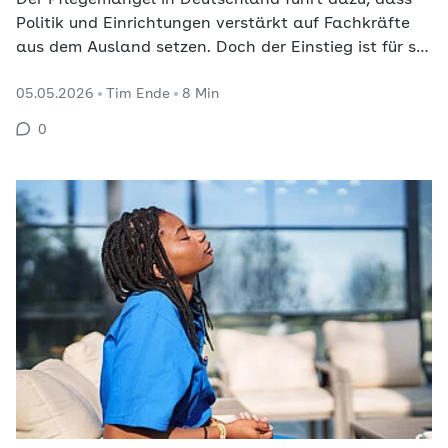
Politik und Einrichtungen verstärkt auf Fachkräfte
aus dem Ausland setzen. Doch der Einstieg ist für sie
oft mit hohen Hürden verbunden – insbesondere die
05.05.2026
Tim Ende
8 Min
Gleichwertigkeitsprüfung der Abschlüsse gilt als
langwierig. In München bündelt das
0
Kompetenzzentrum Internationale Pflege (KiP) seit
Herbst 2025…