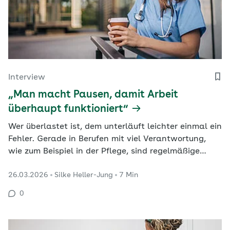
Interview
„Man macht Pausen, damit Arbeit
überhaupt funktioniert“
Wer überlastet ist, dem unterläuft leichter einmal ein
Fehler. Gerade in Berufen mit viel Verantwortung,
wie zum Beispiel in der Pflege, sind regelmäßige
Pausen darum unerlässlich, sagt Psychologe Dr.
26.03.2026
Silke Heller-Jung
7 Min
Johannes Wendsche von der Bundesanstalt für
Arbeitsschutz und Arbeitssicherheit (BAuA). Eine gute
0
Pausenkultur erhöht nicht nur die…