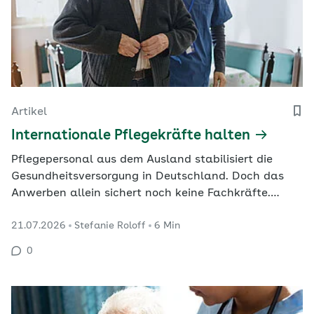
Artikel
Internationale Pflegekräfte halten
Pflegepersonal aus dem Ausland stabilisiert die
Gesundheitsversorgung in Deutschland. Doch das
Anwerben allein sichert noch keine Fachkräfte.
Entscheidend ist, ob die Menschen gut ankommen
21.07.2026
Stefanie Roloff
6 Min
und bleiben.
0