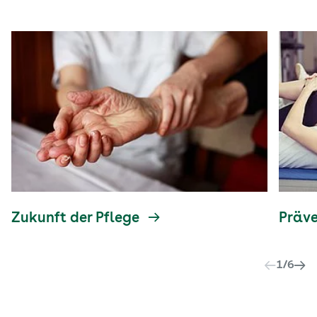
Zukunft der Pflege
Präv
1
/
6