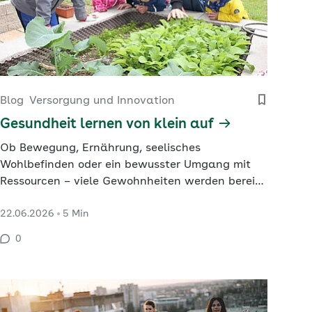
Blog
Versorgung und Innovation
Gesundheit lernen von klein auf
Ob Bewegung, Ernährung, seelisches
Wohlbefinden oder ein bewusster Umgang mit
Ressourcen – viele Gewohnheiten werden bereits
in der Kindheit geprägt und begleiten Menschen
22.06.2026
5 Min
oft ein Leben lang. Wie eine frühzeitige und
nachhaltige Gesundheitsförderung im Kita-
0
Alltag erfolgreich gelingt, zeigt die Kita
„Spatzennest“ in Langenwolschendorf.