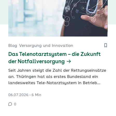
Blog
Versorgung und Innovation
Das Telenotarztsystem – die Zukunft
der Notfallversorgung
Seit Jahren steigt die Zahl der Rettungseinsätze
an. Thüringen hat als erstes Bundesland ein
landesweites Tele-Notarztsystem in Betrieb
genommen. Im sächsischen Leipzig wird das
06.07.2026
6 Min
System getestet. Telenotärzte können digital
schnell am Patienten sein und Rettungskräfte
0
vor Ort unterstützen. Ziel ist es, das
Rettungswesen zu entlasten und zu…