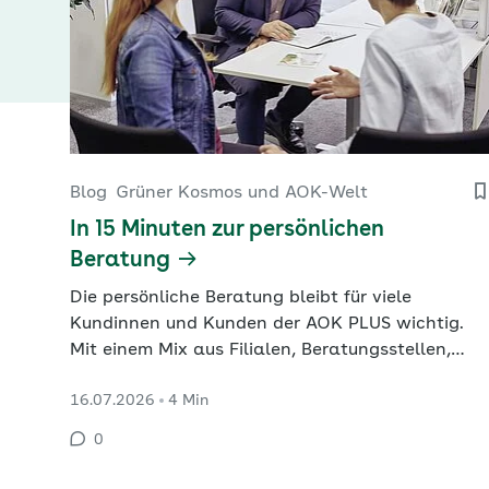
Blog
Grüner Kosmos und AOK-Welt
In 15 Minuten zur persönlichen
Beratung
Die persönliche Beratung bleibt für viele
Kundinnen und Kunden der AOK PLUS wichtig.
Mit einem Mix aus Filialen, Beratungsstellen,
digitalen Services und Veranstaltungen möchte
16.07.2026
4 Min
die Gesundheitskasse ihre Erreichbarkeit
verbessern und die Nähe zu den Menschen in
0
Sachsen und Thüringen stärken. Ziel ist es, dass
künftig der Großteil der 3,5 Millionen…