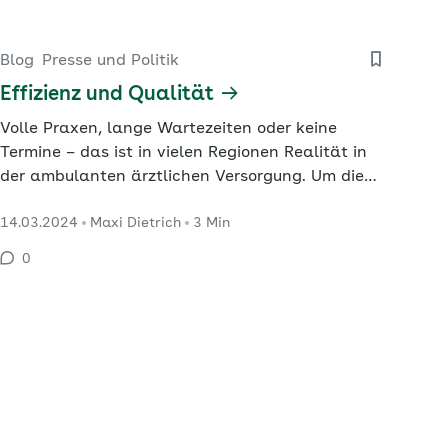
Blog
Presse und Politik
Effizienz und Qualität
Volle Praxen, lange Wartezeiten oder keine
Termine – das ist in vielen Regionen Realität in
der ambulanten ärztlichen Versorgung. Um die
niedergelassenen Ärztinnen und Ärzte zu stärken
14.03.2024
Maxi Dietrich
3 Min
und im Praxisalltag von bürokratischen
Hemmnissen zu entlasten, legte das
0
Bundesgesundheitsministerium Anfang dieses
Jahres ein Maßnahmenpaket vor.