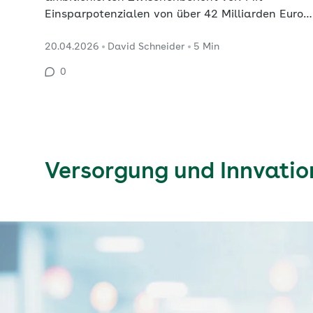
Einsparpotenzialen von über 42 Milliarden Euro,
bereits ab 2027, sollen die Finanzen der
20.04.2026
David Schneider
5 Min
gesetzlichen Krankenversicherung (GKV)
stabilisiert werden. Im Fokus stehen eine streng
0
einnahmenorientierte Ausgabenpolitik,
strukturelle Reformen sowie gezielte
Maßnahmen auf…
Versorgung und Innvatio