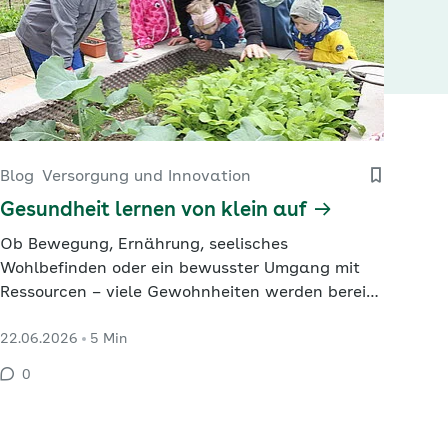
Blog
Versorgung und Innovation
Gesundheit lernen von klein auf
Ob Bewegung, Ernährung, seelisches
Wohlbefinden oder ein bewusster Umgang mit
Ressourcen – viele Gewohnheiten werden bereits
in der Kindheit geprägt und begleiten Menschen
22.06.2026
5 Min
oft ein Leben lang. Wie eine frühzeitige und
nachhaltige Gesundheitsförderung im Kita-
0
Alltag erfolgreich gelingt, zeigt die Kita
„Spatzennest“ in Langenwolschendorf.