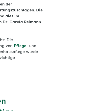
en der
istungszuschlägen. Die
nd dies im
n Dr. Carola Reimann
ht: Die
ung von
Pflege
- und
kenhauspflege wurde
wichtige
en