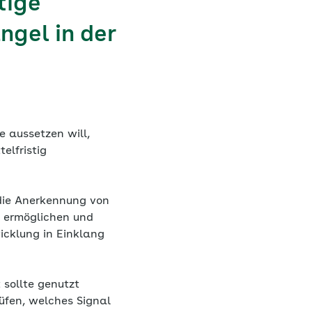
tige
gel in der
e aussetzen will,
elfristig
die Anerkennung von
n ermöglichen und
icklung in Einklang
 sollte genutzt
üfen, welches Signal