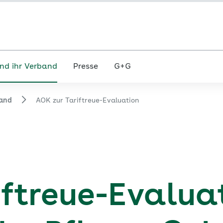
nd ihr Verband
Presse
G+G
and
AOK zur Tariftreue-Evaluation
iftreue-Evalua