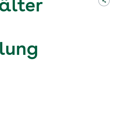
älter
lung