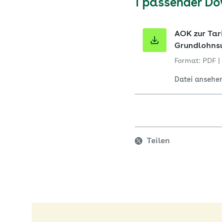
1 passender D
AOK zur Tari
Grundlohns
Format: PDF
|
Datei ansehe
Teilen