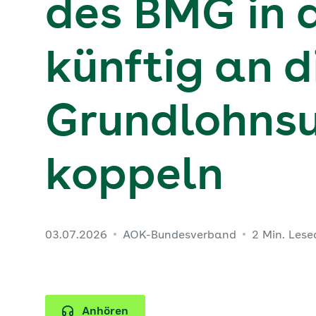
des BMG in d
künftig an d
Grundlohns
koppeln
03.07.2026
AOK-Bundesverband
2 Min. Lese
Anhören