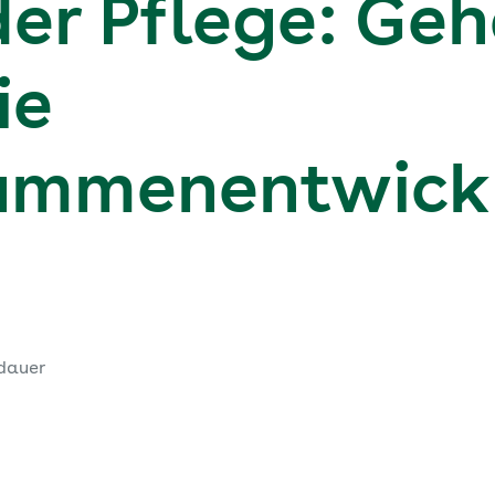
er Pflege: Geh
ie
ummenentwick
dauer