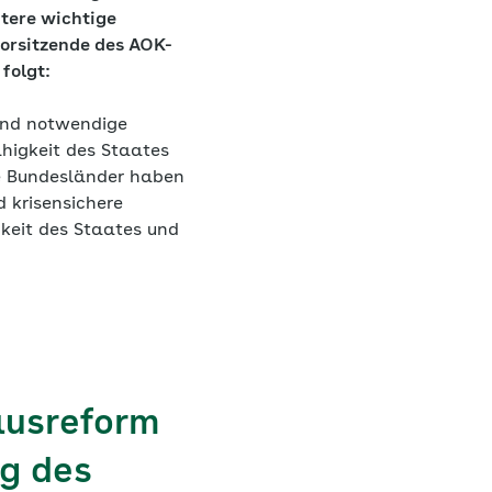
tere wichtige
orsitzende des AOK-
 folgt:
end notwendige
ähigkeit des Staates
ie Bundesländer haben
 krisensichere
gkeit des Staates und
ausreform
ng des