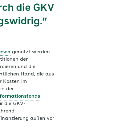
rch die GKV
gswidrig.“
esen
genutzt werden.
itionen der
cieren und die
ntlichen Hand, die aus
er Kosten im
en der
formationsfonds
ur die GKV-
ährend
Finanzierung außen vor