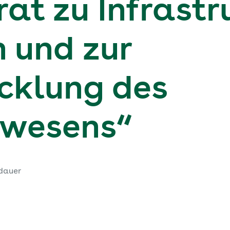
at zu Infrastr
n und zur
cklung des
swesens“
dauer