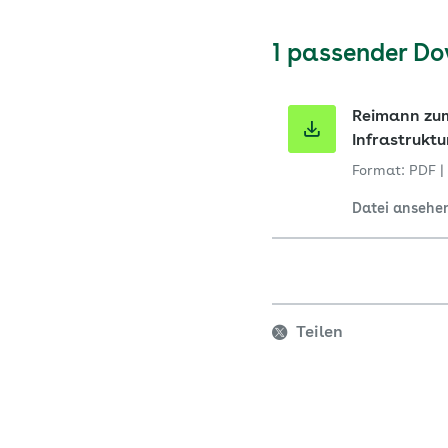
1 passender D
Reimann zum
Infrastrukt
Format: PDF
|
Datei ansehe
Teilen