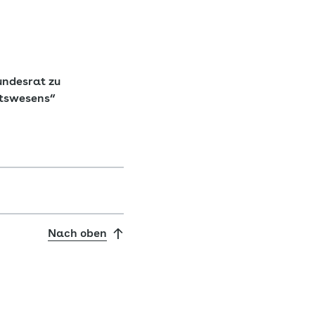
undesrat zu
itswesens“
Nach oben