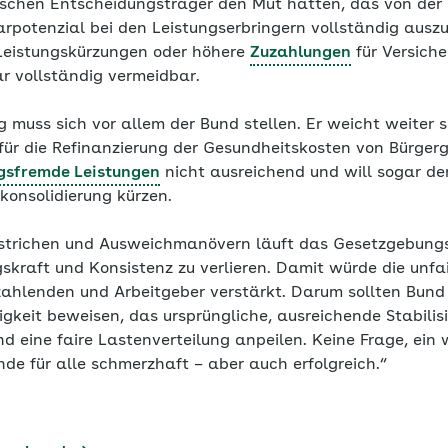
tischen Entscheidungsträger den Mut hätten, das von de
rpotenzial bei den Leistungserbringern vollständig ausz
Leistungskürzungen oder höhere
Zuzahlungen
für Versiche
r vollständig vermeidbar.
 muss sich vor allem der Bund stellen. Er weicht weiter s
ür die Refinanzierung der Gesundheitskosten von Bürger
gsfremde Leistungen
nicht ausreichend und will sogar d
konsolidierung kürzen.
strichen und Ausweichmanövern läuft das Gesetzgebungs
kraft und Konsistenz zu verlieren. Damit würde die unfai
zahlenden und Arbeitgeber verstärkt. Darum sollten Bund
keit beweisen, das ursprüngliche, ausreichende Stabilisi
nd eine faire Lastenverteilung anpeilen. Keine Frage, ei
e für alle schmerzhaft – aber auch erfolgreich.“