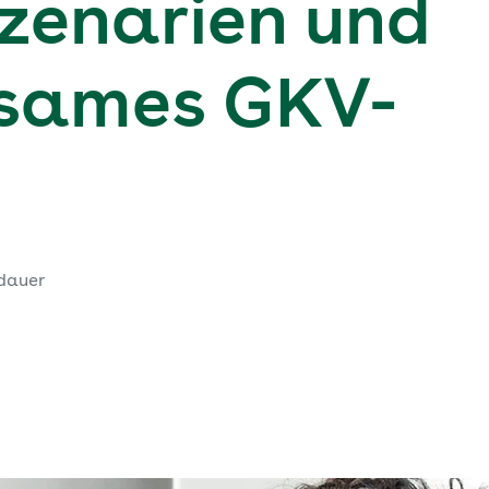
zenarien und
ksames GKV-
dauer