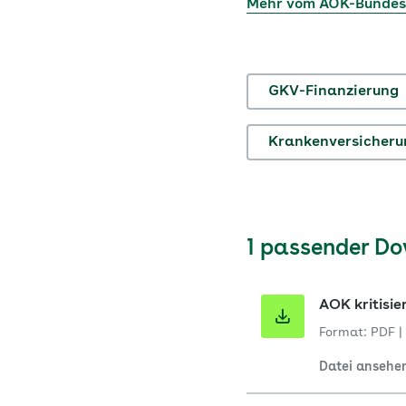
Mehr vom AOK-Bunde
GKV-Finanzierung
Krankenversicheru
1 passender D
AOK kritisi
Format: PDF
|
Datei ansehe