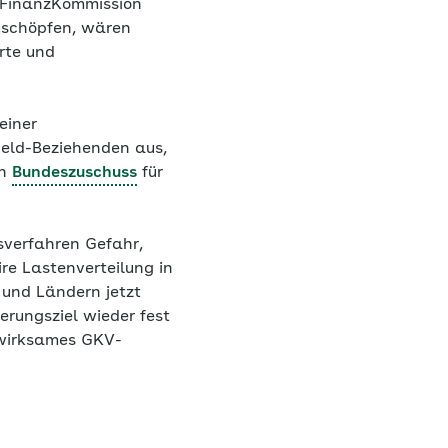
r FinanzKommission
uschöpfen, wären
rte und
einer
geld-Beziehenden aus,
en
Bundeszuschuss
für
verfahren Gefahr,
re Lastenverteilung in
 und Ländern jetzt
erungsziel wieder fest
n wirksames GKV-