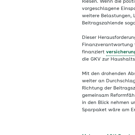
Riesen. Wenn die poli
vorgeschlagene Einspa
weitere Belastungen, 
Beitragszahlende soga
Dieser Herausforderung
Finanzverantwortung f
finanziert
versicherun
die GKV zur Haushalts
Mit den drohenden Ab
weiter an Durchschlags
Richtung der Beitrags
gemeinsam Reformfähig
in den Blick nehmen u
Sparpaket wäre am End