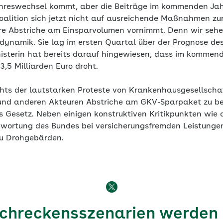
hreswechsel kommt, aber die Beiträge im kommenden Jah
oalition sich jetzt nicht auf ausreichende Maßnahmen z
re Abstriche am Einsparvolumen vornimmt. Denn wir sehe
namik. Sie lag im ersten Quartal über der Prognose des 
sterin hat bereits darauf hingewiesen, dass im kommend
3,5 Milliarden Euro droht.
hts der lautstarken Proteste von Krankenhausgesellscha
d anderen Akteuren Abstriche am GKV-Sparpaket zu bef
 Gesetz. Neben einigen konstruktiven Kritikpunkten wie 
twortung des Bundes bei versicherungsfremden Leistunge
zu Drohgebärden.
Schreckensszenarien werden 