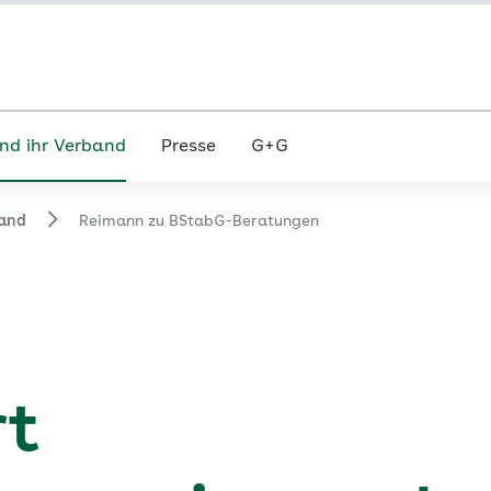
nd ihr Verband
Presse
G+G
and
Reimann zu BStabG-Beratungen
rt