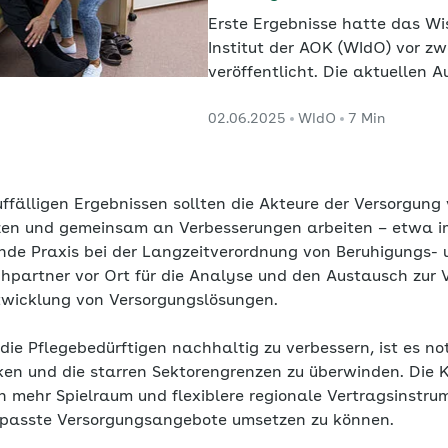
Erste Ergebnisse hatte das Wi
Institut der AOK (WIdO) vor zw
veröffentlicht. Die aktuellen 
wurden um die Daten der Jah
02.06.2025
WIdO
7 Min
ergänzt. Das ernüchternde Fazi
Indikatoren lassen sich kaum
erkennen.
ffälligen Ergebnissen sollten die Akteure der Versorgung
utzen und gemeinsam an Verbesserungen arbeiten – etwa im
ende Praxis bei der Langzeitverordnung von Beruhigungs- 
hpartner vor Ort für die Analyse und den Austausch zur 
ntwicklung von Versorgungslösungen.
die Pflegebedürftigen nachhaltig zu verbessern, ist es n
ken und die starren Sektorengrenzen zu überwinden. Die 
 mehr Spielraum und flexiblere regionale Vertragsinstru
gepasste Versorgungsangebote umsetzen zu können.