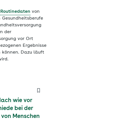
r
Routinedaten
von
n Gesundheitsberufe
undheitsversorgung
n der
sorgung vor Ort
sbezogenen Ergebnisse
n können. Dazu läuft
ird.
Nach wie vor
iede bei der
g von Menschen