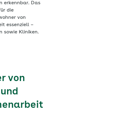
en erkennbar. Das
ür die
ewohner von
t essenziell –
 sowie Kliniken.
r von
 und
enarbeit