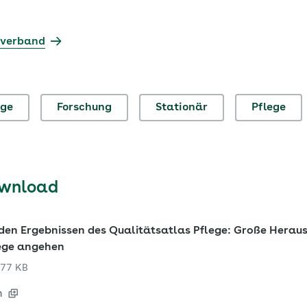
sverband
ege
Forschung
Stationär
Pflege
ownload
den Ergebnissen des Qualitätsatlas Pflege: Große Heraus
ege angehen
77 KB
n