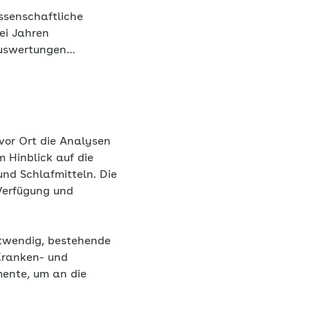
ssenschaftliche
ei Jahren
Auswertungen
re 2022 und 2023
t:Bei allen
 Verbesserungen
 vor Ort die Analysen
 Hinblick auf die
und Schlafmitteln. Die
Verfügung und
otwendig, bestehende
Kranken- und
mente, um an die