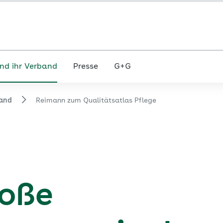
nd ihr Verband
Presse
G+G
and
Reimann zum Qualitätsatlas Pflege
roße