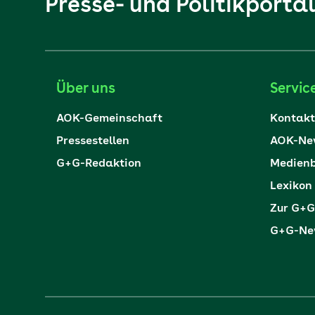
Presse- und Politikporta
Über uns
Servic
AOK-Gemeinschaft
Kontakt
Pressestellen
AOK-New
G+G-Redaktion
Medienb
Lexikon
Zur G+G
G+G-New