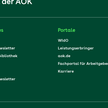
l der AOK
es
Portale
WIdO
sletter
Leistungserbringer
ibliothek
aok.de
Fachportal für Arbeitgebe
Karriere
sletter