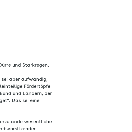
 Dürre und Starkregen,
sei aber aufwändig,
einteilige Fördertöpfe
 Bund und Ländern, der
dget“. Das sei eine
ierzulande wesentliche
andsvorsitzender