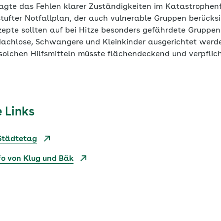
gte das Fehlen klarer Zuständigkeiten im Katastrophenfa
ufter Notfallplan, der auch vulnerable Gruppen berücksich
nzepte sollten auf bei Hitze besonders gefährdete Gruppe
achlose, Schwangere und Kleinkinder ausgerichtet werd
 solchen Hilfsmitteln müsste flächendeckend und verpflic
 Links
Städtetag
o von Klug und Bäk