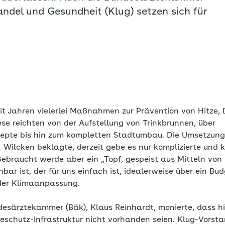
ndel und Gesundheit (Klug) setzen sich für
eit Jahren vielerlei Maßnahmen zur Prävention von Hitze,
ese reichten von der Aufstellung von Trinkbrunnen, über
pte bis hin zum kompletten Stadtumbau. Die Umsetzung 
 Wilcken beklagte, derzeit gebe es nur komplizierte und kl
ebraucht werde aber ein „Topf, gespeist aus Mitteln von
anbar ist, der für uns einfach ist, idealerweise über ein Bu
der Klimaanpassung.
desärztekammer (Bäk), Klaus Reinhardt, monierte, dass h
zeschutz-Infrastruktur nicht vorhanden seien. Klug-Vorst