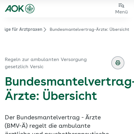
Zum
Zur
Menü
Hauptinhalt
Fußzeile
springen
springen
träge für Arztpraxen
Bundesmantelvertrag-Ärzte: Übersicht
Zur Startseite von der Website aok.de/gp
Regeln zur ambulanten Versorgung
gesetzlich Versic
Bundesmantelvertrag
Ärzte: Übersicht
Der Bundesmantelvertrag - Ärzte
(BMV-Ä) regelt die ambulante