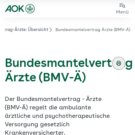
Zum
Zur
Menü
Hauptinhalt
Fußzeile
springen
springen
rtrag-Ärzte: Übersicht
Bundesmantelvertrag Ärzte (BMV-Ä)
Zur Startseite von der Website aok.de/gp
Bundesmantelvertrag
Ärzte (BMV-Ä)
Der Bundesmantelvertrag - Ärzte
(BMV-Ä) regelt die ambulante
ärztliche und psychotherapeutische
Versorgung gesetzlich
Krankenversicherter.