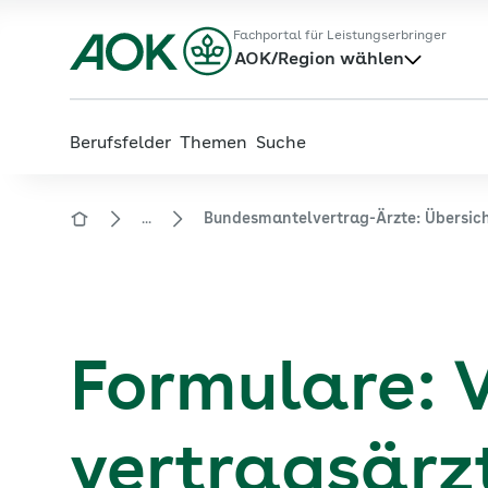
Zum
Zur
Fachportal für Leistungserbringer
Hauptinhalt
Fußzeile
AOK/Region wählen
springen
springen
Berufsfelder
Themen
Suche
...
Bundesmantelvertrag-Ärzte: Übersic
Zur Startseite von der Website aok.de/gp
Formulare: V
vertragsärz