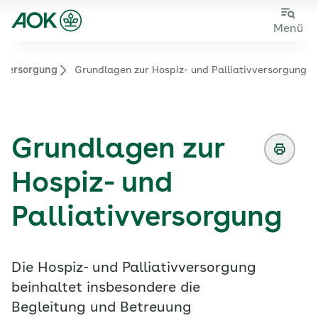
Zum
Zur
Menü
Hauptinhalt
Fußzeile
springen
springen
ivversorgung
Grundlagen zur Hospiz- und Palliativversorgung
Zur Startseite von der Website aok.de/gp
Grundlagen zur
Hospiz- und
Palliativversorgung
Die Hospiz- und Palliativversorgung
beinhaltet insbesondere die
Begleitung und Betreuung