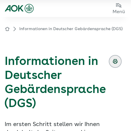
Zum
Zur
Menü
Hauptinhalt
Fußzeile
springen
springen
Informationen in Deutscher Gebärdensprache (DGS)
Zur Startseite von der Website aok.de/gp
Informationen in
Deutscher
Gebärdensprache
(DGS)
Im ersten Schritt stellen wir Ihnen