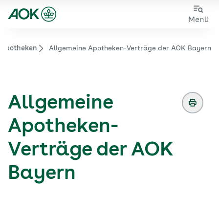
Sie sehen die Seite der
AOK Bayern
Zum
Zur
Menü
Hauptinhalt
Fußzeile
springen
springen
r Apotheken
Allgemeine Apotheken-Verträge der AOK Bayern
Zur Startseite von der Website aok.de/gp
Allgemeine
Apotheken-
Verträge der AOK
Bayern