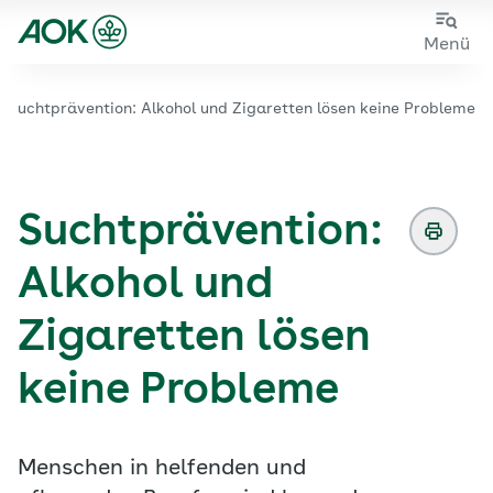
Zum
Zur
Menü
Hauptinhalt
Fußzeile
springen
springen
Suchtprävention: Alkohol und Zigaretten lösen keine Probleme
Zur Startseite von der Website aok.de/gp
Suchtprävention:
Alkohol und
Zigaretten lösen
keine Probleme
Menschen in helfenden und