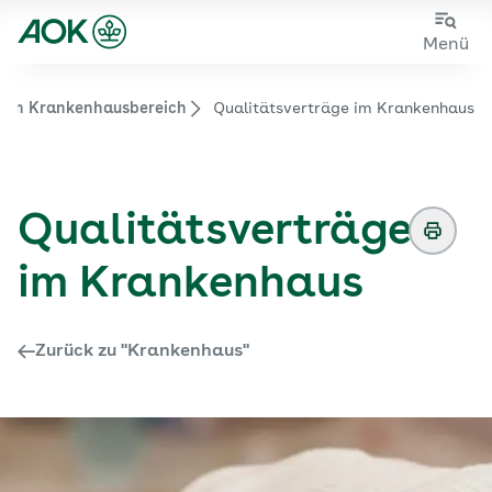
Zum
Zur
Menü
Hauptinhalt
Fußzeile
springen
springen
e im Krankenhausbereich
Qualitätsverträge im Krankenhaus
Zur Startseite von der Website aok.de/gp
Qualitätsverträge
im Krankenhaus
Zurück zu "Krankenhaus"