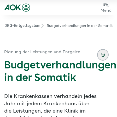
Zum
Zur
Menü
Hauptinhalt
Fußzeile
springen
springen
em DRG-Entgeltsystem
Budgetverhandlungen in der Somatik
Zur Startseite von der Website aok.de/gp
Planung der Leistungen und Entgelte
Budgetverhandlungen
in der Somatik
Die Krankenkassen verhandeln jedes
Jahr mit jedem Krankenhaus über
die Leistungen, die eine Klinik im