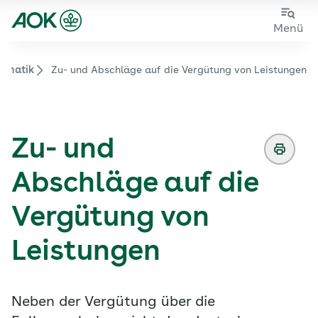
Zum
Zur
Menü
Hauptinhalt
Fußzeile
springen
springen
Somatik
Zu- und Abschläge auf die Vergütung von Leistungen
Zur Startseite von der Website aok.de/gp
Zu- und
Abschläge auf die
Vergütung von
Leistungen
Neben der Vergütung über die