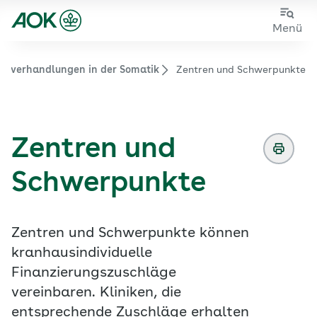
Zum
Zur
Menü
Hauptinhalt
Fußzeile
springen
springen
etverhandlungen in der Somatik
Zentren und Schwerpunkte
Zur Startseite von der Website aok.de/gp
Zentren und
Schwerpunkte
Zentren und Schwerpunkte können
kranhausindividuelle
Finanzierungszuschläge
vereinbaren. Kliniken, die
entsprechende Zuschläge erhalten