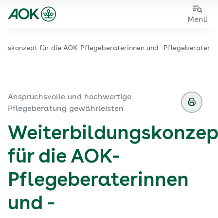
Zum
Zur
Menü
Hauptinhalt
Fußzeile
springen
springen
ngskonzept für die AOK-Pflegeberaterinnen und -Pflegeberater
Zur Startseite von der Website aok.de/gp
Anspruchsvolle und hochwertige
Pflegeberatung gewährleisten
Weiterbildungskonzep
für die AOK-
Pflegeberaterinnen
und -