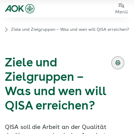
Zum
Zur
Menü
Hauptinhalt
Fußzeile
springen
springen
SA
Ziele und Zielgruppen – Was und wen will QISA erreichen?
Zur Startseite von der Website aok.de/gp
Ziele und
Zielgruppen –
Was und wen will
QISA erreichen?
QISA soll die Arbeit an der Qualität