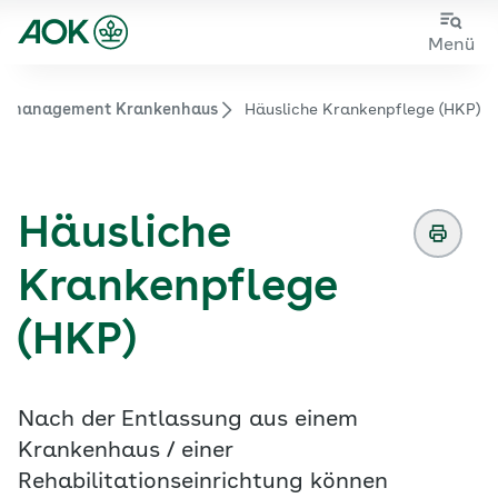
Zum
Zur
Menü
Hauptinhalt
Fußzeile
springen
springen
assmanagement Krankenhaus
Häusliche Krankenpflege (HKP)
Zur Startseite von der Website aok.de/gp
Häusliche
Krankenpflege
(HKP)
Nach der Entlassung aus einem
Krankenhaus / einer
Rehabilitationseinrichtung können