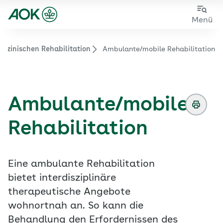
Zum
Zur
Menü
Hauptinhalt
Fußzeile
springen
springen
dizinischen Rehabilitation
Ambulante/mobile Rehabilitation
Zur Startseite von der Website aok.de/gp
Ambulante/mobile
Rehabilitation
Eine ambulante Rehabilitation
bietet interdisziplinäre
therapeutische Angebote
wohnortnah an. So kann die
Behandlung den Erfordernissen des