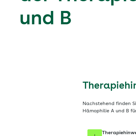
und B
Therapiehi
Nachstehend finden S
Hämophilie A und B fü
Therapiehinwe