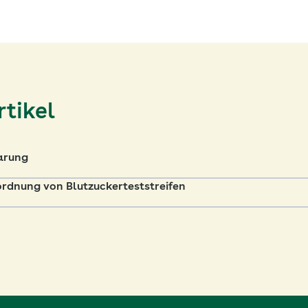
tikel
arung
ordnung von Blutzuckerteststreifen