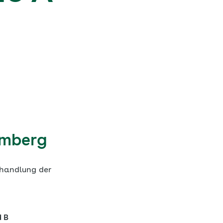
emberg
ehandlung der
d B