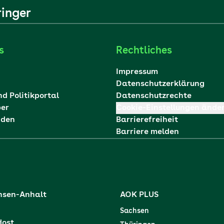
ringer
s
Rechtliches
Impressum
Datenschutzerklärung
nd Politikportal
Datenschutzrechte
ber
Cookie-Einstellungen ände
nden
Barrierefreiheit
Barriere melden
hsen-Anhalt
AOK PLUS
Sachsen
dost