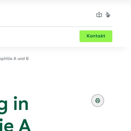
Kontakt
philie A und B
g in
ie A