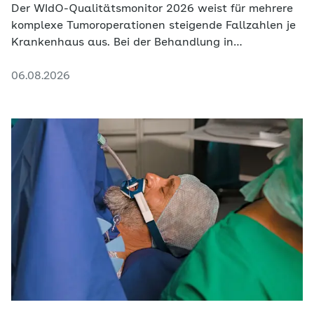
Der WIdO-Qualitätsmonitor 2026 weist für mehrere
komplexe Tumoroperationen steigende Fallzahlen je
Krankenhaus aus. Bei der Behandlung in
zertifizierten Krebszentren fällt die Veränderung
06.08.2026
deutlich schwächer aus.