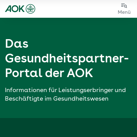
Zum
Zur
Menü
Hauptinhalt
Fußzeile
springen
springen
Das
Gesundheits­partner-
Portal der AOK
Informationen für Leistungs­erbringer und
Beschäftigte im Gesundheitswesen