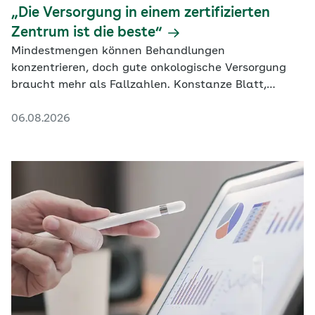
„Die Versorgung in einem zertifizierten
Zentrum ist die beste“
Mindestmengen können Behandlungen
konzentrieren, doch gute onkologische Versorgung
braucht mehr als Fallzahlen. Konstanze Blatt,
Generalsekretärin der DKG, erklärt, warum die
06.08.2026
Steuerung in zertifizierten Zentren bislang nicht
überall gelingt und welche Rolle niedergelassene
Ärztinnen und Ärzte übernehmen sollten.