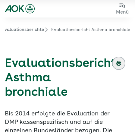
Zum
Zur
Menü
Hauptinhalt
Fußzeile
springen
springen
v Evaluationsberichte
Evaluationsbericht Asthma bronchiale
Zur Startseite von der Website aok.de/gp
Evaluationsbericht
Asthma
bronchiale
Bis 2014 erfolgte die Evaluation der
DMP kassenspezifisch und auf die
einzelnen Bundesländer bezogen. Die