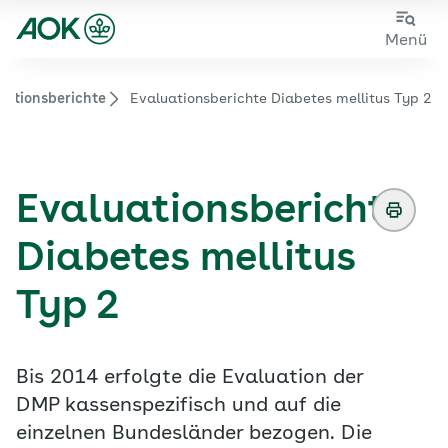
Zum
Zur
Menü
Hauptinhalt
Fußzeile
springen
springen
uationsberichte
Evaluationsberichte Diabetes mellitus Typ 2
Zur Startseite von der Website aok.de/gp
Evaluationsberichte
Diabetes mellitus
Typ 2
Bis 2014 erfolgte die Evaluation der
DMP kassenspezifisch und auf die
einzelnen Bundesländer bezogen. Die