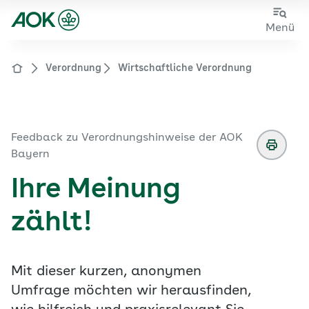
Sie sehen die Seite der
AOK Bayern
Zum
Zur
Menü
Hauptinhalt
Fußzeile
springen
springen
Verordnung
Wirtschaftliche Verordnung
Zur Startseite von der Website aok.de/gp
Feedback zu Verordnungshinweise der AOK
Bayern
Ihre Meinung
zählt!
Mit dieser kurzen, anonymen
Umfrage möchten wir herausfinden,