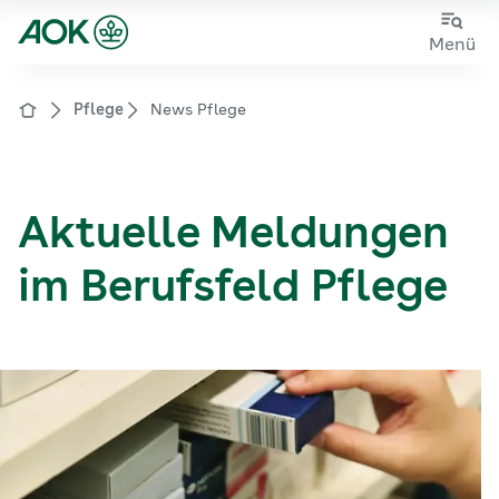
Zum
Zur
Menü
Hauptinhalt
Fußzeile
springen
springen
Pflege
News Pflege
Zur Startseite von der Website aok.de/gp
Aktuelle Meldungen
im Berufsfeld
Pflege