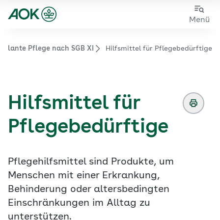
Zum
Zur
Menü
Hauptinhalt
Fußzeile
springen
springen
ulante Pflege nach SGB XI
Hilfsmittel für Pflegebedürftige
Zur Startseite von der Website aok.de/gp
Hilfsmittel für
Pflegebedürftige
Pflegehilfsmittel sind Produkte, um
Menschen mit einer Erkrankung,
Behinderung oder altersbedingten
Einschränkungen im Alltag zu
unterstützen.