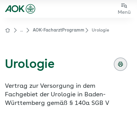
Sie sehen die Seite der
AOK Baden-Württemberg
Zum
Zur
Menü
Hauptinhalt
Fußzeile
springen
springen
...
AOK-FacharztProgramm
Urologie
Zur Startseite von der Website aok.de/gp
Urologie
Vertrag zur Versorgung in dem
Fachgebiet der Urologie in Baden-
Württemberg gemäß § 140a SGB V