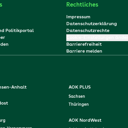
s
Rechtliches
Impressum
Datenschutzerklärung
nd Politikportal
Datenschutzrechte
ber
Cookie-Einstellungen ände
nden
Barrierefreiheit
Barriere melden
hsen-Anhalt
AOK PLUS
Sachsen
dost
Thüringen
AOK NordWest
urg