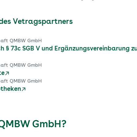
des Vetragspartners
chaft QMBW GmbH
h § 73c SGB V und Ergänzungsvereinbarung 
chaft QMBW GmbH
te
chaft QMBW GmbH
otheken
ie QMBW GmbH?