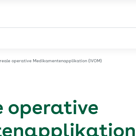
Sie sehen die Seite der
AOK Baden-Württemberg
treale operative Medikamentenapplikation (IVOM)
e operative
enapplikation