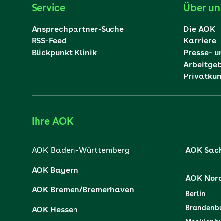
Service
Über un
Ansprechpartner-Suche
Die AOK
RSS-Feed
Karriere
Blickpunkt Klinik
Presse- u
Arbeitge
Privatku
Ihre AOK
AOK Baden-Württemberg
AOK Sac
AOK Bayern
AOK Nor
AOK Bremen/Bremerhaven
Berlin
Brandenb
AOK Hessen