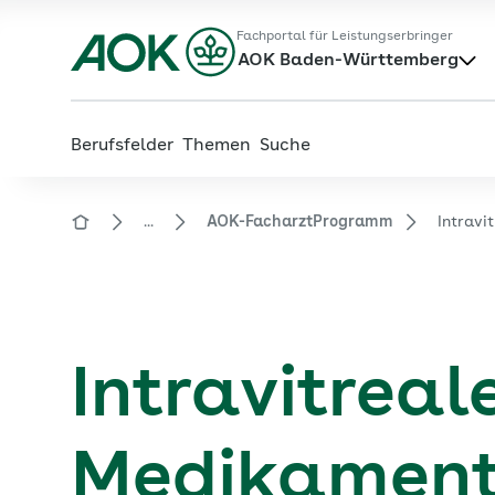
Zum
Zur
Fachportal für Leistungserbringer
Hauptinhalt
Fußzeile
AOK Baden-Württemberg
springen
springen
Berufsfelder
Themen
Suche
...
AOK-FacharztProgramm
Intravi
Zur Startseite von der Website aok.de/gp
Intravitreal
Medikament