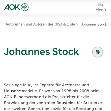
Zum
Zur
Menü
Hauptinhalt
Fußzeile
springen
springen
Autorinnen und Autoren der QISA-Bände
Johannes Stock
Zur Startseite von der Website aok.de/gp
Johannes Stock
Soziologe M.A., ist Experte für Arztnetze und
Hausarztmodelle. Er war von 1998 bis 2008 beim
AOK-Bundesverband als Projektleiter für die
Entwicklung der zentralen Bausteine für Arztnetze
der zweiten Generation sowie für die Beratung und