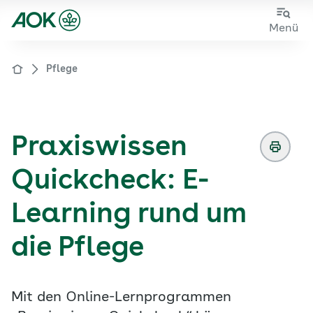
Zum
Zur
Menü
Hauptinhalt
Fußzeile
springen
springen
Pflege
Zur Startseite von der Website aok.de/gp
Praxiswissen
Quickcheck: E-
Learning rund um
die Pflege
Mit den Online-Lernprogrammen