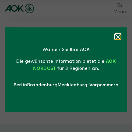
Zum
Zur
Menü
Hauptinhalt
Fußzeile
springen
springen
er AOK Nordost
Zulassungsverfahren Verträge Intensivpflege
Zur Startseite von der Website aok.de/gp
Dialog
Wählen Sie Ihre AOK
Vertragsabsicht
Die gewünschte Information bietet die
AOK
NORDOST
für 3 Regionen an.
Zulassungsverfahren
Verträge
Berlin
Brandenburg
Mecklenburg-Vorpommern
Intensivpflege