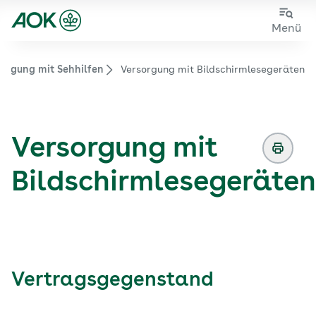
Zum
Zur
Menü
Hauptinhalt
Fußzeile
springen
springen
sorgung mit Sehhilfen
Versorgung mit Bildschirmlesegeräten
Zur Startseite von der Website aok.de/gp
Versorgung mit
Bildschirmlesegeräten
Vertragsgegenstand