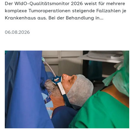
Der WIdO-Qualitätsmonitor 2026 weist für mehrere
komplexe Tumoroperationen steigende Fallzahlen je
Krankenhaus aus. Bei der Behandlung in
zertifizierten Krebszentren fällt die Veränderung
06.08.2026
deutlich schwächer aus.