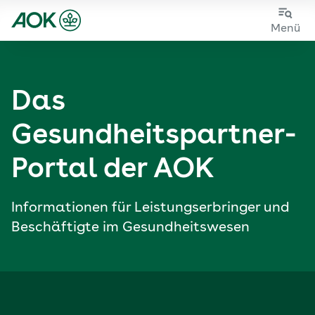
Zum
Zur
Menü
Hauptinhalt
Fußzeile
springen
springen
Das
Gesundheits­partner-
Portal der AOK
Informationen für Leistungs­erbringer und
Beschäftigte im Gesundheitswesen