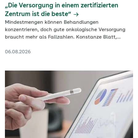
„Die Versorgung in einem zertifizierten
Zentrum ist die beste“
Mindestmengen können Behandlungen
konzentrieren, doch gute onkologische Versorgung
braucht mehr als Fallzahlen. Konstanze Blatt,
Generalsekretärin der DKG, erklärt, warum die
06.08.2026
Steuerung in zertifizierten Zentren bislang nicht
überall gelingt und welche Rolle niedergelassene
Ärztinnen und Ärzte übernehmen sollten.