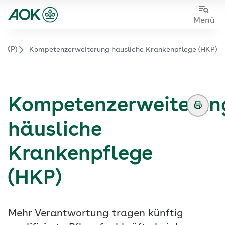
Zum
Zur
Menü
Hauptinhalt
Fußzeile
springen
springen
(HKP)
Kompetenzerweiterung häusliche Krankenpflege (HKP)
Zur Startseite von der Website aok.de/gp
Kompetenzerweiterun
häusliche
Krankenpflege
(HKP)
Mehr Verantwortung tragen künftig