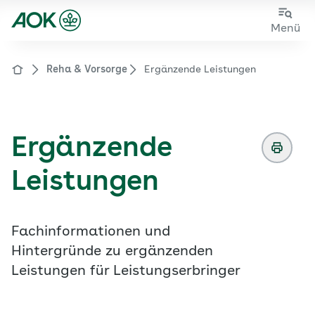
Zum
Zur
Menü
Hauptinhalt
Fußzeile
springen
springen
Reha & Vorsorge
Ergänzende Leistungen
Zur Startseite von der Website aok.de/gp
Ergänzende
Leistungen
Fachinformationen und
Hintergründe zu ergänzenden
Leistungen für Leistungserbringer