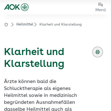
Zum
Zur
Menü
Hauptinhalt
Fußzeile
springen
springen
Heilmittel
Klarheit und Klarstellung
Zur Startseite von der Website aok.de/gp
Klarheit und
Klarstellung
Ärzte können bald die
Schlucktherapie als eigenes
Heilmittel sowie in medizinisch
begründeten Ausnahmefällen
dasselbe Heilmittel auch als