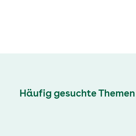
Zentren bislang nicht überall gelingt und welche
Rolle niedergelassene Ärztinnen und Ärzte
übernehmen sollten.
Häufig gesuchte Themen