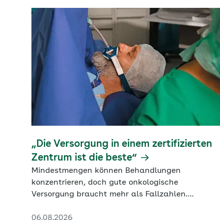
„Die Versorgung in einem zertifizierten
Zentrum ist die beste“
Mindestmengen können Behandlungen
konzentrieren, doch gute onkologische
Versorgung braucht mehr als Fallzahlen.
Konstanze Blatt, Generalsekretärin der DKG,
06.08.2026
erklärt, warum die Steuerung in zertifizierten