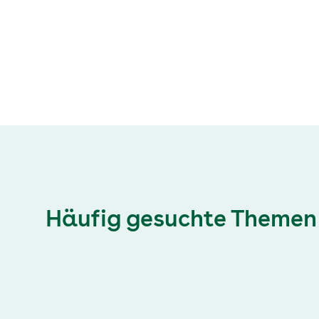
Zentren bislang nicht überall gelingt und welche
Rolle niedergelassene Ärztinnen und Ärzte
übernehmen sollten.
Häufig gesuchte Themen