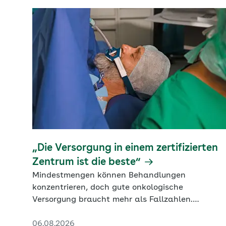
„Die Versorgung in einem zertifizierten
Zentrum ist die beste“
Mindestmengen können Behandlungen
konzentrieren, doch gute onkologische
Versorgung braucht mehr als Fallzahlen.
Konstanze Blatt, Generalsekretärin der DKG,
06.08.2026
erklärt, warum die Steuerung in zertifizierten