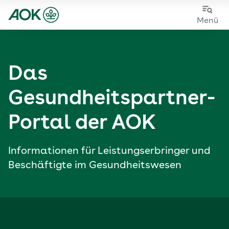
Zum
Zur
Menü
Hauptinhalt
Fußzeile
springen
springen
Das
Gesundheits­partner-
Portal der AOK
Informationen für Leistungs­erbringer und
Beschäftigte im Gesundheitswesen