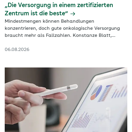
„Die Versorgung in einem zertifizierten
Zentrum ist die beste“
Mindestmengen können Behandlungen
konzentrieren, doch gute onkologische Versorgung
braucht mehr als Fallzahlen. Konstanze Blatt,
Generalsekretärin der DKG, erklärt, warum die
06.08.2026
Steuerung in zertifizierten Zentren bislang nicht
überall gelingt und welche Rolle niedergelassene
Ärztinnen und Ärzte übernehmen sollten.