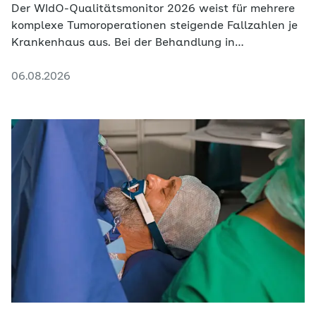
Der WIdO-Qualitätsmonitor 2026 weist für mehrere
komplexe Tumoroperationen steigende Fallzahlen je
Krankenhaus aus. Bei der Behandlung in
zertifizierten Krebszentren fällt die Veränderung
06.08.2026
deutlich schwächer aus.