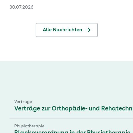
nicht mehr abgerechnet werden. Bestehende
30.07.2026
Behandlungen bleiben von der Neuregelung
unberührt.
Alle Nachrichten
Verträge
Verträge zur Orthopädie- und Rehatechn
Physiotherapie