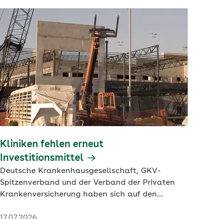
Kliniken fehlen erneut
Investitionsmittel
Deutsche Krankenhausgesellschaft, GKV-
Spitzenverband und der Verband der Privaten
Krankenversicherung haben sich auf den
Katalog der Investitionsbewertungsrelationen
17.07.2026
verständigt.