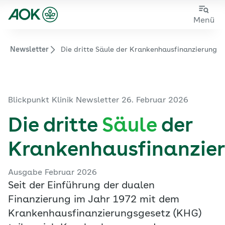
Zum
Zur
Menü
Hauptinhalt
Fußzeile
springen
springen
nik Newsletter
Die dritte Säule der Krankenhausfinanzierung
Zur Startseite von der Website aok.de/gp
Blickpunkt Klinik Newsletter 26. Februar 2026
Die dritte
Säule
der
Krankenhausfinanzie
Ausgabe Februar 2026
Seit der Einführung der dualen
Finanzierung im Jahr 1972 mit dem
Krankenhausfinanzierungsgesetz (KHG)