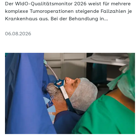
Der WIdO-Qualitätsmonitor 2026 weist für mehrere
komplexe Tumoroperationen steigende Fallzahlen je
Krankenhaus aus. Bei der Behandlung in
zertifizierten Krebszentren fällt die Veränderung
06.08.2026
deutlich schwächer aus.