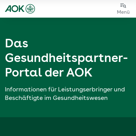
Zum
Zur
Menü
Hauptinhalt
Fußzeile
springen
springen
Das
Gesundheits­partner-
Portal der AOK
Informationen für Leistungs­erbringer und
Beschäftigte im Gesundheitswesen