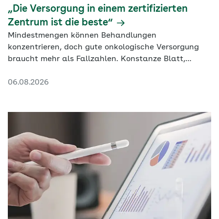
„Die Versorgung in einem zertifizierten
Zentrum ist die beste“
Mindestmengen können Behandlungen
konzentrieren, doch gute onkologische Versorgung
braucht mehr als Fallzahlen. Konstanze Blatt,
Generalsekretärin der DKG, erklärt, warum die
06.08.2026
Steuerung in zertifizierten Zentren bislang nicht
überall gelingt und welche Rolle niedergelassene
Ärztinnen und Ärzte übernehmen sollten.