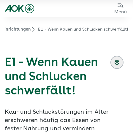
Sie sehen die Seite der
AOK Hessen
Zum
Zur
Menü
Hauptinhalt
Fußzeile
springen
springen
geeinrichtungen
E1 - Wenn Kauen und Schlucken schwerfällt!
Zur Startseite von der Website aok.de/gp
E1 - Wenn Kauen
und Schlucken
schwerfällt!
Kau- und Schluckstörungen im Alter
erschweren häufig das Essen von
fester Nahrung und vermindern