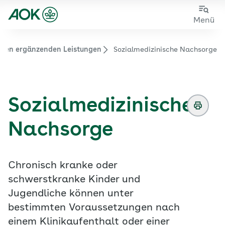
Zum
Zur
Menü
Hauptinhalt
Fußzeile
springen
springen
u den ergänzenden Leistungen
Sozialmedizinische Nachsorge
Zur Startseite von der Website aok.de/gp
Sozialmedizinische
Nachsorge
Chronisch kranke oder
schwerstkranke Kinder und
Jugendliche können unter
bestimmten Voraussetzungen nach
einem Klinikaufenthalt oder einer