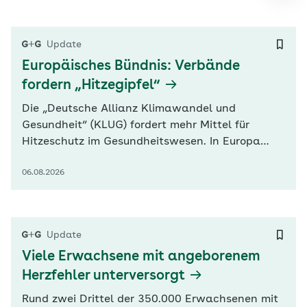
Update
Europäisches Bündnis: Verbände
fordern „Hitzegipfel“
Die „Deutsche Allianz Klimawandel und
Gesundheit“ (KLUG) fordert mehr Mittel für
Hitzeschutz im Gesundheitswesen. In Europa
fließe nur 0,07 Prozent des Fördergeldes zur
06.08.2026
Klimaanpassung in den Gesundheitsbereich,
heißt es in einer heute von KLUG und
europäischen Partnerverbänden veröffentlichten
Erklärung. Befeuert wird die Debatte durch neue
Update
Zahlen…
Viele Erwachsene mit angeborenem
Herzfehler unterversorgt
Rund zwei Drittel der 350.000 Erwachsenen mit