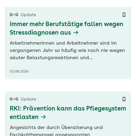
Versorgung verbessert“, betonte der Verband in
seinem heute veröffentlichten Konzeptpapier.
Update
Statt…
Immer mehr Berufstätige fallen wegen
Stressdiagnosen aus
Arbeitnehmerinnen und Arbeitnehmer sind im
vergangenen Jahr so häufig wie noch nie wegen
akuter Belastungsreaktionen und
Anpassungsstörungen krankgeschrieben
03.08.2026
gewesen. Laut Daten der Kaufmännischen
Krankenkasse (KKH) kamen 2025 aufgrund
dieser Diagnosen knapp 119 Krankentage auf
100 KKH-Versicherte. Im Vorjahr waren es 112
Update
Fehltage. Damit machen…
RKI: Prävention kann das Pflegesystem
entlasten
Angesichts der durch Überalterung und
Fachkräftemangel angespannten