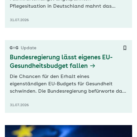
Pflegesituation in Deutschland mahnt das
Robert-Koch-Institut (RKI), Prävention und
31.07.2026
Gesundheitsförderung gezielt zu stärken.
Angebote zur Unterstützung und Entlastung
pflegender Angehöriger sowie Maßnahmen zur
Vermeidung oder Verzögerung von
Update
Pflegebedürftigkeit seien von zentraler…
Bundesregierung lässt eigenes EU-
Gesundheitsbudget fallen
Die Chancen für den Erhalt eines
eigenständigen EU-Budgets für Gesundheit
schwinden. Die Bundesregierung befürworte das
Vorhaben der EU-Kommission, den Etat
31.07.2026
EU4Health in einem übergeordneten
Wettbewerbsfonds aufgehen zu lassen, teilte
das Bundesgesundheitsministerium (BMG) G+G
auf Anfrage mit. Das biete auch die Möglichkeit,
„den…