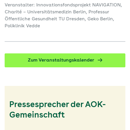
Primärversorgungszentren, die medizinische,
Veranstalter: Innovationsfondsprojekt NAVIGATION,
psychologische und soziale Unterstützung unter
Charité – Universitätsmedizin Berlin, Professur
einem Dach vereinen. Die lokalen Zentren arbeiten
Öffentliche Gesundheit TU Dresden, Geko Berlin,
interprofessionell und richten ihr Angebot
Poliklinik Vedde
konsequent an den Lebenswelten der Patientinnen
und Patienten aus.
Zum Veranstaltungskalender
Pressesprecher der AOK-
Gemeinschaft