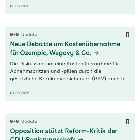
05.08.2026
Teil der Beschäftigten durch Hitze stark belastet
fühlte, berichten vier Wissenschaftlerinnen in
der aktuellen G+G Wissenschaft. „Mit rund 46
Millionen Erwerbstätigen in Deutschland…
Update
Neue Debatte um Kostenübernahme
für Ozempic, Wegovy & Co.
Die Diskussion um eine Kostenübernahme für
Abnehmspritzen und -pillen durch die
gesetzliche Krankenversicherung (GKV) auch bei
Übergewicht flammt neu auf. Der
04.08.2026
Deutschlandchef des Pharmakonzerns Eli Lilly,
Alexander Horn, forderte nun in der „Frankfurter
Allgemeinen Zeitung“ (FAZ), dass die GKV die
Mittel für Patienten mit schwerer Fettleibigkeit…
Update
Opposition stützt Reform-Kritik der