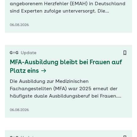
angeborenem Herzfehler (EMAH) in Deutschland
sind Experten zufolge unterversorgt. Die
Deutsche Herzstiftung und Herzspezialisten für
06.08.2026
EMAH zeigen sich angesichts dieser Zahlen
alarmiert. Eine fachgerechte Nachsorge durch
einen Spezialisten sei lebenswichtig, erläuterte
Bernhard Schwaab, Vorstandsmitglied…
Update
MFA-Ausbildung bleibt bei Frauen auf
Platz eins
Die Ausbildung zur Medizinischen
Fachangestellten (MFA) war 2025 erneut der
häufigste duale Ausbildungsberuf bei Frauen.
Nach Zahlen des Statistischen Bundesamtes
06.08.2026
(Destatis) entschieden sich 16.100 Frauen dafür.
Besonders häufig wählen Frauen ohne deutsche
Staatsangehörigkeit medizinische
Ausbildungsberufe. Dieser Nachwuchs gewinnt