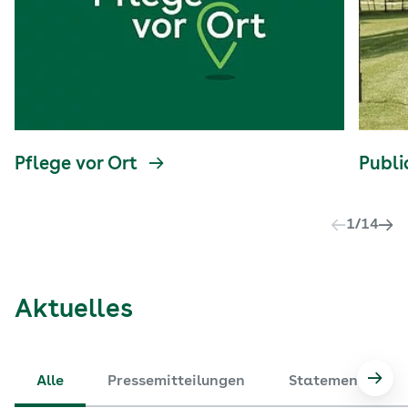
Pflege vor Ort
Publi
1
/
14
Aktuelles
Alle
Pressemitteilungen
Statements
Nach