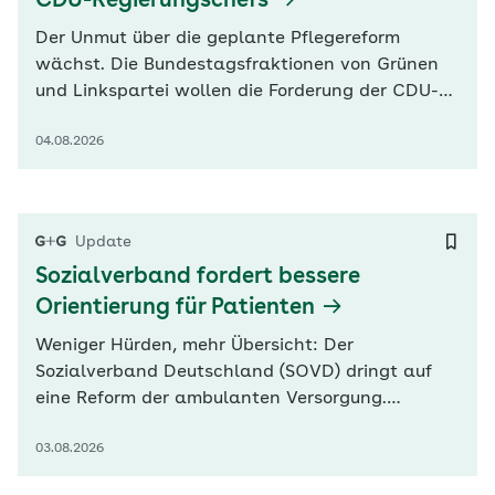
CDU-Regierungschefs
Der Unmut über die geplante Pflegereform
wächst. Die Bundestagsfraktionen von Grünen
und Linkspartei wollen die Forderung der CDU-
Ministerpräsidenten von Sachsen, Sachsen-
04.08.2026
Anhalt und Thüringen nach Korrekturen
unterstützen. Grünen-Fraktionsvize Andreas
Audretsch und Linken-Co-Fraktionschef Sören
Pellmann warnten besonders vor Einschnitten
Update
bei…
Sozialverband fordert bessere
Orientierung für Patienten
Weniger Hürden, mehr Übersicht: Der
Sozialverband Deutschland (SOVD) dringt auf
eine Reform der ambulanten Versorgung.
„Deutschland braucht eine Primärversorgung,
03.08.2026
die Menschen Orientierung gibt, Barrieren
abbaut und den Zugang zur medizinischen