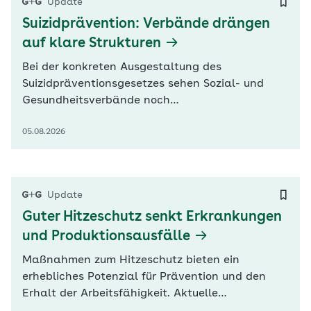
Update
angesichts des…
Suizidprävention: Verbände drängen
auf klare Strukturen
Bei der konkreten Ausgestaltung des
Suizidpräventionsgesetzes sehen Sozial- und
Gesundheitsverbände noch
Nachbesserungsbedarf. Der GKV-
05.08.2026
Spitzenverband (GKV-SV) warnt in seiner
Stellungnahme zur Anhörung heute im
Bundesgesundheitsministerium vor
Doppelstrukturen. Zudem dürften staatliche
Update
Aufgaben nicht aus Beitragsmitteln finanziert
Guter Hitzeschutz senkt Erkrankungen
werden. Weitere…
und Produktionsausfälle
Maßnahmen zum Hitzeschutz bieten ein
erhebliches Potenzial für Prävention und den
Erhalt der Arbeitsfähigkeit. Aktuelle
Befragungen zeigten, dass sich ein erheblicher